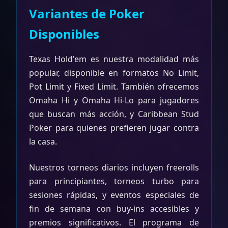
Variantes de Poker
Disponibles
Texas Hold'em es nuestra modalidad más
popular, disponible en formatos No Limit,
Pot Limit y Fixed Limit. También ofrecemos
Omaha Hi y Omaha Hi-Lo para jugadores
que buscan más acción, y Caribbean Stud
Poker para quienes prefieren jugar contra
la casa.
Nuestros torneos diarios incluyen freerolls
para principiantes, torneos turbo para
sesiones rápidas, y eventos especiales de
fin de semana con buy-ins accesibles y
premios significativos. El programa de