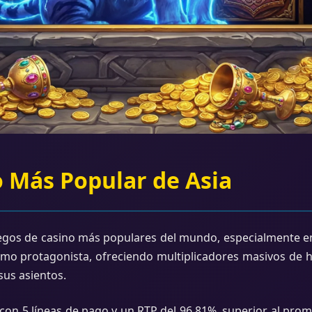
o Más Popular de Asia
uegos de casino más populares del mundo, especialmente en
omo protagonista, ofreciendo multiplicadores masivos de h
sus asientos.
on 5 líneas de pago y un RTP del 96.81%, superior al promed