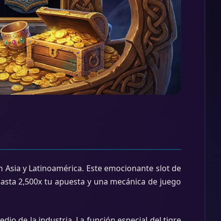
 Asia y Latinoamérica. Este emocionante slot de
asta 2,500x tu apuesta y una mecánica de juego
io de la industria. La función especial del tigre