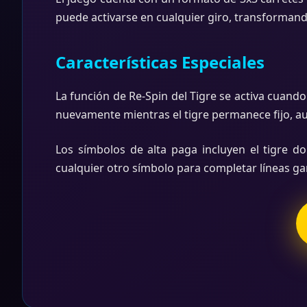
puede activarse en cualquier giro, transforman
Características Especiales
La función de Re-Spin del Tigre se activa cuando 
nuevamente mientras el tigre permanece fijo, a
Los símbolos de alta paga incluyen el tigre do
cualquier otro símbolo para completar líneas ga