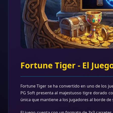
Fortune Tiger - El Jueg
Fortune Tiger se ha convertido en uno de los j
PG Soft presenta al majestuoso tigre dorado c
única que mantiene a los jugadores al borde de 
El juego cuenta con un formato de 3x3 carretes c