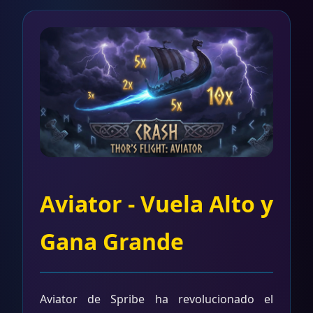
Aviator - Vuela Alto y
Gana Grande
Aviator de Spribe ha revolucionado el