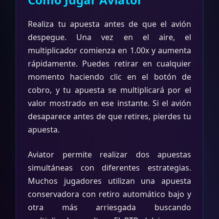
Realiza tu apuesta antes de que el avión
despegue. Una vez en el aire, el
multiplicador comienza en 1.00x y aumenta
rápidamente. Puedes retirar en cualquier
momento haciendo clic en el botón de
cobro, y tu apuesta se multiplicará por el
valor mostrado en ese instante. Si el avión
desaparece antes de que retires, pierdes tu
apuesta.
Aviator permite realizar dos apuestas
simultáneas con diferentes estrategias.
Muchos jugadores utilizan una apuesta
conservadora con retiro automático bajo y
otra más arriesgada buscando