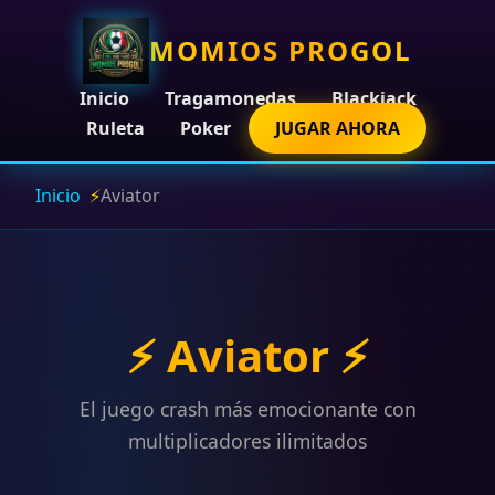
MOMIOS PROGOL
Inicio
Tragamonedas
Blackjack
Ruleta
Poker
JUGAR AHORA
Inicio
Aviator
⚡ Aviator ⚡
El juego crash más emocionante con
multiplicadores ilimitados